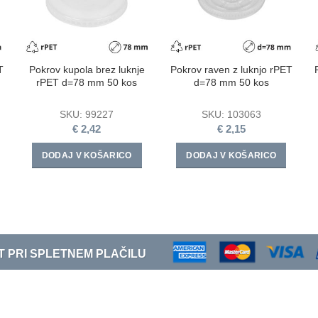
T
Pokrov kupola brez luknje
Pokrov raven z luknjo rPET
rPET d=78 mm 50 kos
d=78 mm 50 kos
SKU:
99227
SKU:
103063
€
2,42
€
2,15
DODAJ V KOŠARICO
DODAJ V KOŠARICO
T PRI SPLETNEM PLAČILU