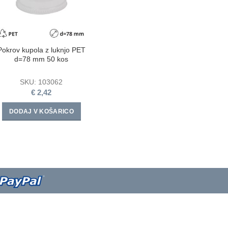
Pokrov kupola z luknjo PET
d=78 mm 50 kos
SKU:
103062
€
2,42
DODAJ V KOŠARICO