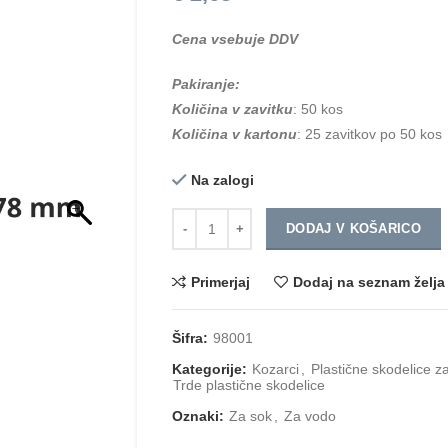
Cena vsebuje DDV
Pakiranje:
Količina v zavitku
: 50 kos
Količina v kartonu
: 25 zavitkov po 50 kos
Na zalogi
Količina
DODAJ V KOŠARICO
Primerjaj
Dodaj na seznam želja
Šifra:
98001
Kategorije:
Kozarci
,
Plastične skodelice 
Trde plastične skodelice
Oznaki:
Za sok
,
Za vodo