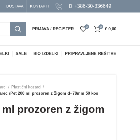
+386-30-336649
DOSTAVA
KONTAKTI
0
0
PRIJAVA / REGISTER
€
0,00
ELKI
SALE
BIO IZDELKI
PRIPRAVLJENE REŠITVE
arci
Plastični kozarci
arec rPet 200 ml prozoren z žigom d=78mm 50 kos
 ml prozoren z žigom