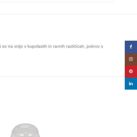
 so na voljo v kupolastih in ravnih različicah, pokrov s
Face
Insta
Pinte
linke