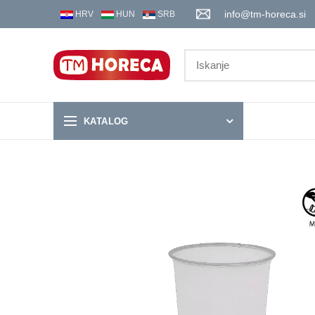
info@tm-horeca.si
HRV
HUN
SRB
KATALOG