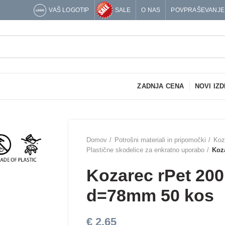
VAŠ LOGOTIP
SALE
O NAS
POVPRAŠEVANJE
ZADNJA CENA
NOVI IZD
Domov
Potrošni materiali in pripomočki
Koz
Plastične skodelice za enkratno uporabo
Koz
Kozarec rPet 200
d=78mm 50 kos
€
2,65