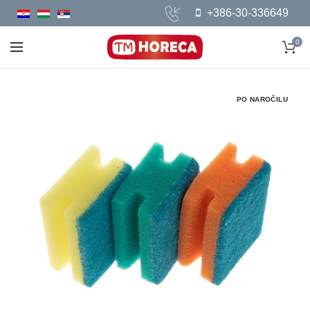
+386-30-336649
0
PO NAROČILU