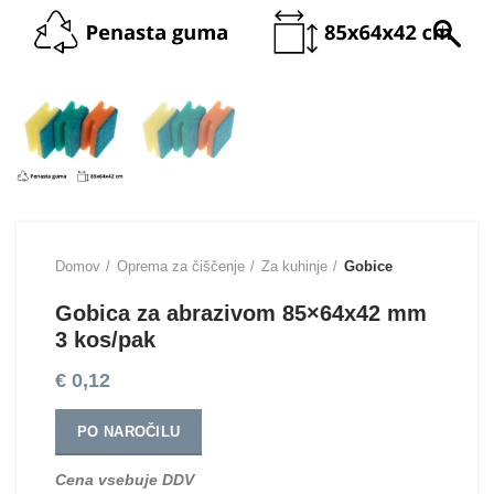
Domov
Oprema za čiščenje
Za kuhinje
Gobice
Gobica za abrazivom 85×64х42 mm
3 kos/pak
€
0,12
PO NAROČILU
Cena vsebuje DDV