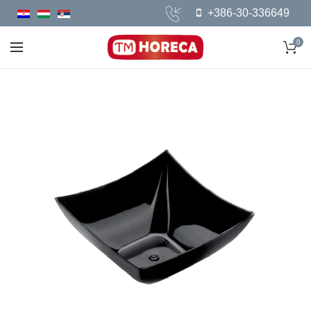
+386-30-336649
0