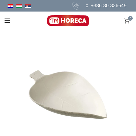
+386-30-336649
0