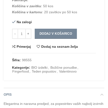
Količina v zavitku
: 50 kos
Količina v kartonu
: 20 zavitkov po 50 kos
Na zalogi
Količina
DODAJ V KOŠARICO
Primerjaj
Dodaj na seznam želja
Šifra:
98555
Kategorije:
BIO izdelki
,
Božične ponudbe
,
Fingerfood
,
Teden popustov
,
Valentinovo
OPIS
Elegantna in naravna predjed, za popestritev vaših najbolj izvirnih