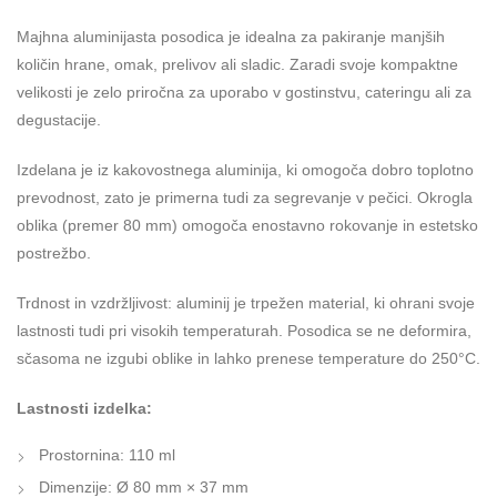
Majhna aluminijasta posodica je idealna za pakiranje manjših
količin hrane, omak, prelivov ali sladic. Zaradi svoje kompaktne
velikosti je zelo priročna za uporabo v gostinstvu, cateringu ali za
degustacije.
Izdelana je iz kakovostnega aluminija, ki omogoča dobro toplotno
prevodnost, zato je primerna tudi za segrevanje v pečici. Okrogla
oblika (premer 80 mm) omogoča enostavno rokovanje in estetsko
postrežbo.
Trdnost in vzdržljivost: aluminij je trpežen material, ki ohrani svoje
lastnosti tudi pri visokih temperaturah. Posodica se ne deformira,
sčasoma ne izgubi oblike in lahko prenese temperature do 250°С.
Lastnosti izdelka:
Prostornina: 110 ml
Dimenzije: Ø 80 mm × 37 mm