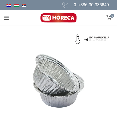
+386-30-336649
0
PO NAROČILU