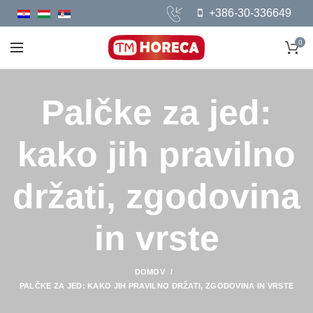
+386-30-336649
0
Palčke za jed:
kako jih pravilno
držati, zgodovina
in vrste
DOMOV
PALČKE ZA JED: KAKO JIH PRAVILNO DRŽATI, ZGODOVINA IN VRSTE