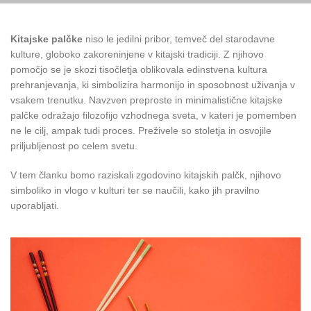
Kitajske palčke
niso le jedilni pribor, temveč del starodavne
kulture, globoko zakoreninjene v kitajski tradiciji. Z njihovo
pomočjo se je skozi tisočletja oblikovala edinstvena kultura
prehranjevanja, ki simbolizira harmonijo in sposobnost uživanja v
vsakem trenutku. Navzven preproste in minimalistične kitajske
palčke odražajo filozofijo vzhodnega sveta, v kateri je pomemben
ne le cilj, ampak tudi proces. Preživele so stoletja in osvojile
priljubljenost po celem svetu.
V tem članku bomo raziskali zgodovino kitajskih palčk, njihovo
simboliko in vlogo v kulturi ter se naučili, kako jih pravilno
uporabljati.