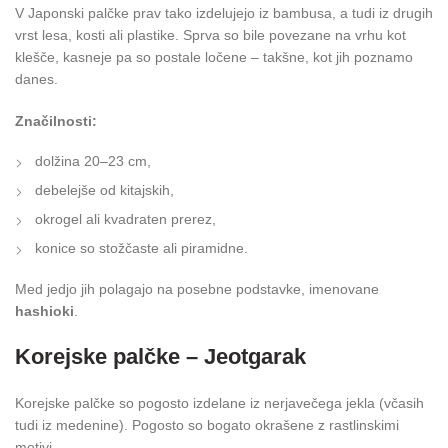
V Japonski palčke prav tako izdelujejo iz bambusa, a tudi iz drugih
vrst lesa, kosti ali plastike. Sprva so bile povezane na vrhu kot
klešče, kasneje pa so postale ločene – takšne, kot jih poznamo
danes.
Značilnosti:
dolžina 20–23 cm,
debelejše od kitajskih,
okrogel ali kvadraten prerez,
konice so stožčaste ali piramidne.
Med jedjo jih polagajo na posebne podstavke, imenovane
hashioki
.
Korejske palčke – Jeotgarak
Korejske palčke so pogosto izdelane iz nerjavečega jekla (včasih
tudi iz medenine). Pogosto so bogato okrašene z rastlinskimi
motivi.