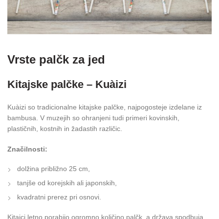
Vrste palčk za jed
Kitajske palčke – Kuàizi
Kuàizi so tradicionalne kitajske palčke, najpogosteje izdelane iz
bambusa. V muzejih so ohranjeni tudi primeri kovinskih,
plastičnih, kostnih in žadastih različic.
Značilnosti:
dolžina približno 25 cm,
tanjše od korejskih ali japonskih,
kvadratni prerez pri osnovi.
Kitajci letno porabijo ogromno količino palčk, a država spodbuja