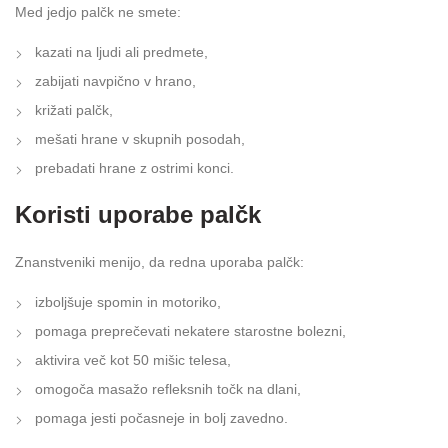
Med jedjo palčk ne smete:
kazati na ljudi ali predmete,
zabijati navpično v hrano,
križati palčk,
mešati hrane v skupnih posodah,
prebadati hrane z ostrimi konci.
Koristi uporabe palčk
Znanstveniki menijo, da redna uporaba palčk:
izboljšuje spomin in motoriko,
pomaga preprečevati nekatere starostne bolezni,
aktivira več kot 50 mišic telesa,
omogoča masažo refleksnih točk na dlani,
pomaga jesti počasneje in bolj zavedno.