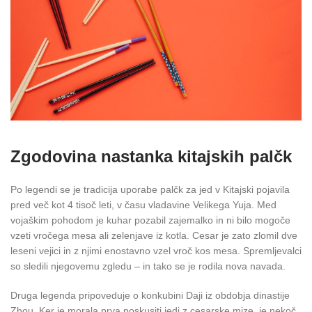
Zgodovina nastanka kitajskih palčk
Po legendi se je tradicija uporabe palčk za jed v Kitajski pojavila
pred več kot 4 tisoč leti, v času vladavine Velikega Yuja. Med
vojaškim pohodom je kuhar pozabil zajemalko in ni bilo mogoče
vzeti vročega mesa ali zelenjave iz kotla. Cesar je zato zlomil dve
leseni vejici in z njimi enostavno vzel vroč kos mesa. Spremljevalci
so sledili njegovemu zgledu – in tako se je rodila nova navada.
Druga legenda pripoveduje o konkubini Daji iz obdobja dinastije
Zhou. Ker je morala prva poskusiti jedi z cesarske mize, je nekoč