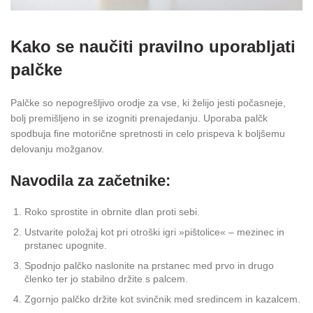
Kako se naučiti pravilno uporabljati
palčke
Palčke so nepogrešljivo orodje za vse, ki želijo jesti počasneje,
bolj premišljeno in se izogniti prenajedanju. Uporaba palčk
spodbuja fine motorične spretnosti in celo prispeva k boljšemu
delovanju možganov.
Navodila za začetnike:
Roko sprostite in obrnite dlan proti sebi.
Ustvarite položaj kot pri otroški igri »pištolice« – mezinec in
prstanec upognite.
Spodnjo palčko naslonite na prstanec med prvo in drugo
členko ter jo stabilno držite s palcem.
Zgornjo palčko držite kot svinčnik med sredincem in kazalcem.